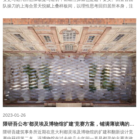
队操刀的上海合景天悦赋上叠样板间，以理性思考回归居所本身，注
重功能的再构造，同时立足未来，进一步激发其内在的活力与精神，
挖掘更多美好与潜能。
2023-01-26
隈研吾公布‘都灵埃及博物馆扩建’竞赛方案，铺满薄玻璃的市中心
隈研吾建筑事务所近期在意大利都灵埃及博物馆的扩建和翻新设计竞
赛中获得第二名。该博物馆在过去的几十年间一直是都灵的主要市政