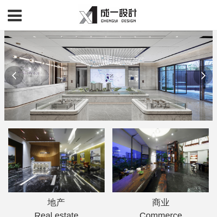
地产
商业
Real estate
Commerce