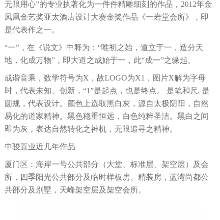
无限用心”的专业执著化为一件件精雕细刻的作品，2012年金
凤凰金艺奖亚太酒店设计大赛金奖作品《一岩堂会所》，即
是代表作之一。
“一”，在《说文》中释为：“唯初之始，道立于一，造分天
地，化成万物”，即大道之成始于一，此“成一”之缘起。
成谐音乘，数学符号为X，故LOGO为X1，图片X解为字母
时，代表未知、创新，“1”是起点，也是终点。 是笔和尺, 是
圆规，代表设计。颜色上选取黑白灰，源自太极阴阳，自然
易化的道家精神。黑色稳重恒远，白色纯粹圣洁。黑白之间
即为灰，表达自然转化之神机，无限追寻之精神。
中骏置业近几年作品
厦门区：海岸一号公共部分（大堂、标准层、架空层）及会
所，四季阳光公共部分及临时样板房、精装房，蓝湾尚都公
共部分及别墅，天峰架空层及架空会所。